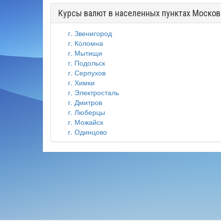
Курсы валют в населенных пунктах Москов
г. Звенигород
г. Коломна
г. Мытищи
г. Подольск
г. Серпухов
г. Химки
г. Электросталь
г. Дмитров
г. Люберцы
г. Можайск
г. Одинцово